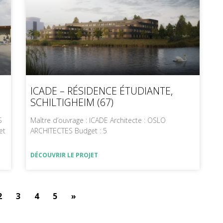
ICADE – RÉSIDENCE ÉTUDIANTE,
SCHILTIGHEIM (67)
S
Maître d’ouvrage : ICADE Architecte : OSLO
et
ARCHITECTES Budget : 5
DÉCOUVRIR LE PROJET
2
3
4
5
»