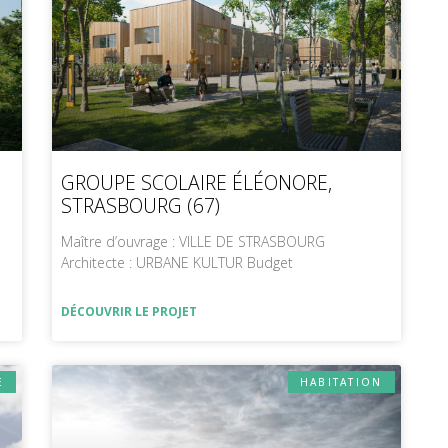
GROUPE SCOLAIRE ÉLÉONORE,
STRASBOURG (67)
Maître d’ouvrage : VILLE DE STRASBOURG
Architecte : URBANE KULTUR Budget
DÉCOUVRIR LE PROJET
E
HABITATION