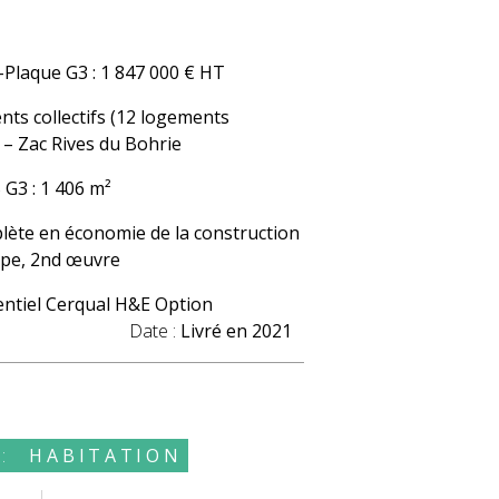
-Plaque G3 : 1 847 000 € HT
ts collectifs (12 logements
 – Zac Rives du
Bohrie
 G3 : 1 406 m²
lète en économie de la construction
ppe, 2nd œuvre
entiel
Cerqual
H&E Option
ance
Date :
Livré
en 2021
:
HABITATION