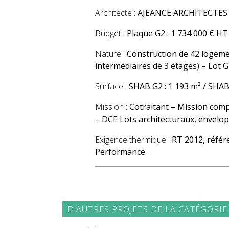
Architecte :
AJEANCE ARCHITECTES
Budget :
Plaque G2 : 1 734 000 € HT
Nature :
Construction de 42 logemen
intermédiaires de 3 étages) – Lot G
Surface :
SHAB G2 : 1 193 m² / SHAB
Mission :
Cotraitant – Mission comp
– DCE Lots architecturaux, envelo
Exigence thermique :
RT 2012, référ
Perform
D'AUTRES PROJETS DE LA CATÉGORIE 