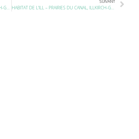
SUIVANT
PIERRE & TERRITOIRES – CÔTÉ PRAIRIE, ILLKIRCH-GRAFFENSTADEN (67)
HABITAT DE L’ILL – PRAIRIES DU CANAL, ILLKIRCH-GRAFFENSTADEN (67)