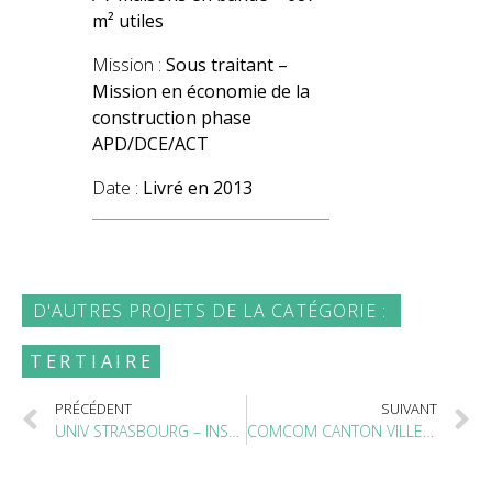
m² utiles
Mission :
Sous traitant –
Mission en économie de la
construction phase
APD/DCE/ACT
Date :
Livré en 2013
D'AUTRES PROJETS DE LA CATÉGORIE :
TERTIAIRE
PRÉCÉDENT
SUIVANT
UNIV STRASBOURG – INSECTARIUM & IBMC, STRASBOURG (67)
COMCOM CANTON VILLE – BIBLIOTHÈQUE DPTLE, VILLÉ (67)