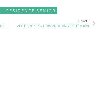
:
RÉSIDENCE SÉNIOR
SUIVANT
DOMIAL – RÉSIDENCE SERVICES SÉNIORS, CRONENBOURG (67)
AEGIDE NEXITY – L’ORGANDI, KINGERSHEIM (68)