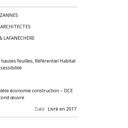
BEZANNES
 ARCHITECTES
& LAFANECHERE
hautes feuilles, Référentiel Habitat
cessibilité
plète économie construction – DCE
econd œuvre
2012
Date :
Livré en 2017